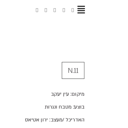
Ski
t
Toggle
conten
Navigation
N.11
מיקום: עין יעקב
בוצע: מטבח ונגרות
האדריכל /מעצב: ירון אטיאס