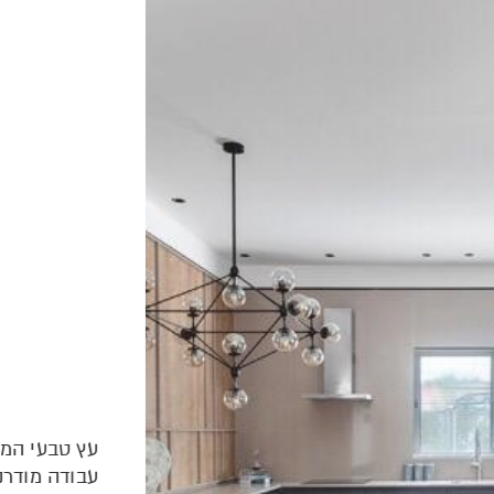
עץ טבעי המע
עבודה מודרניי