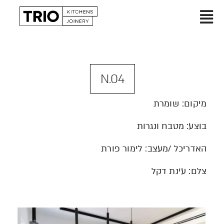
Ski
t
Toggle
conten
עמוד הבית
Navigation
אודות
N.04
מטבחים
מיקום: שומרת
הפרויקטים שלנו
בוצע: מטבח ונגרות
האדריכל /מעצב: לימור פורת
בלוג
צלם: עינת דקל