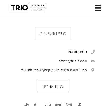
Ski
t
Toggle
conten
עמוד הבית
Navigation
אודות
פרטי התקשרות
מטבחים
טלפון: 4901*
הפרויקטים שלנו
office@trio-d.co.il
מפעל ואולם תצוגה ראשי, קיבוץ לוחמי הגטאות
בלוג
עקבו אחרינו