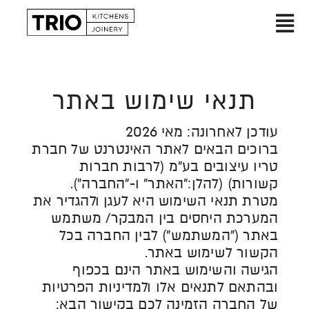
Ski
t
Toggle
conten
עמוד הבית
Navigation
תנאי שימוש באתר
אודות
עודכן לאחרונה: מאי 2026
מטבחים
ברוכים הבאים לאתר האינטרנט של חברת
טריו עיצובים בע"מ (לרבות חברות
הפרויקטים שלנו
קשורות) (להלן:"האתר" ו-"החברה").
מטרת תנאי השימוש היא לעגן ולהגדיר את
בלוג
המערכת היחסים בין המבקר/ משתמש
באתר ("המשתמש") לבין החברה בכל
הקשור לשימוש באתר.
הגישה והשימוש באתר הינם בכפוף
ובהתאם לתנאים אלו ולמדיניות הפרטיות
של החברה הזמינה לכם בקישור הבא: