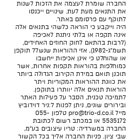
החברה שומרת לעצמה את הזכות לשנות
את התנאים מעת לעת. שינויים ייכנסו
לתוקף עם פרסומם באתר.
היה וייקבע כי הוראה כלשהי בתנאים אלה
אינה תקפה או בלתי ניתנת לאכיפה
(לרבות בהתאם לחוק החוזים האחידים,
תשמ"ג-1982), אזי ההוראות שנשלל תוקפן
או שהוחלט כי אינן אכיפות ייחשבו
כמוחלפות בהוראות תקפות אחרות, אשר
תוכנן תואם במידת הקירוב הגדולה ביותר
את כוונת ההוראות המקוריות ויתר
הוראות תנאים אלה יוותרו בתוקפן.
לתמיכה טכנית, הסבר על פעילות האתר
ובירורים שונים, ניתן לפנות ל:
ניר דוידוביץ
מייל
pro@trio-d.co.il
טלפון 055-
5535172
או במכתב רשום לכתובת
החברה במשרדיה: טריו עיצובים בע״מ,
שבי ציון. פניות החברה אליך בכל הקשור