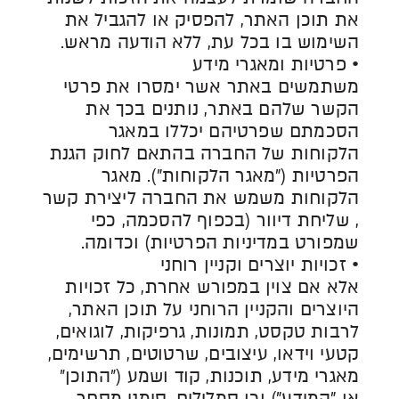
את תוכן האתר, להפסיק או להגביל את
השימוש בו בכל עת, ללא הודעה מראש.
• פרטיות ומאגרי מידע
משתמשים באתר אשר ימסרו את פרטי
הקשר שלהם באתר, נותנים בכך את
הסכמתם שפרטיהם יכללו במאגר
הלקוחות של החברה בהתאם לחוק הגנת
הפרטיות ("מאגר הלקוחות"). מאגר
הלקוחות משמש את החברה ליצירת קשר
, שליחת דיוור (בכפוף להסכמה, כפי
שמפורט במדיניות הפרטיות) וכדומה.
• זכויות יוצרים וקניין רוחני
אלא אם צוין במפורש אחרת, כל זכויות
היוצרים והקניין הרוחני על תוכן האתר,
לרבות טקסט, תמונות, גרפיקות, לוגואים,
קטעי וידאו, עיצובים, שרטוטים, תרשימים,
מאגרי מידע, תוכנות, קוד ושמע (״התוכן״
או "המידע") וכן סמלילים, סימני מסחר